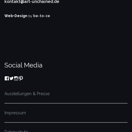
kontakt@art-unchained.de
Web•Design
by
be-to-ce
Social Media
Profil
Profil
Profil
Profil
von
von
von
von
art.unchainedby
@Art_Unchained
art_unchained_
art_unchained
auf
auf
auf
auf
Ausstellungen & Presse
Facebook
Twitter
Instagram
Pinterest
anzeigen
anzeigen
anzeigen
anzeigen
Impressum