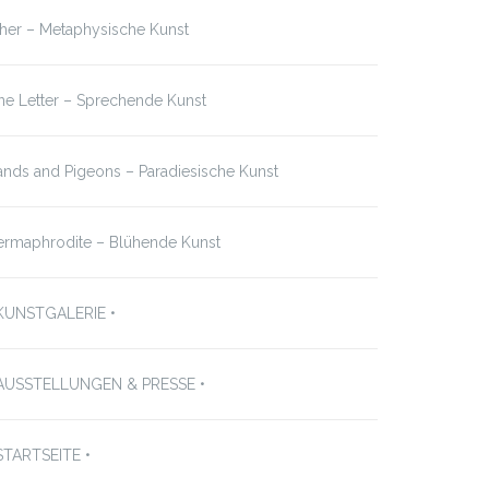
her – Metaphysische Kunst
e Letter – Sprechende Kunst
nds and Pigeons – Paradiesische Kunst
ermaphrodite – Blühende Kunst
 KUNSTGALERIE •
 AUSSTELLUNGEN & PRESSE •
STARTSEITE •