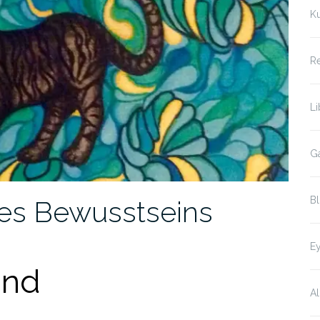
Ku
Re
Li
Ga
Bl
des Bewusstseins
Ey
und
Al