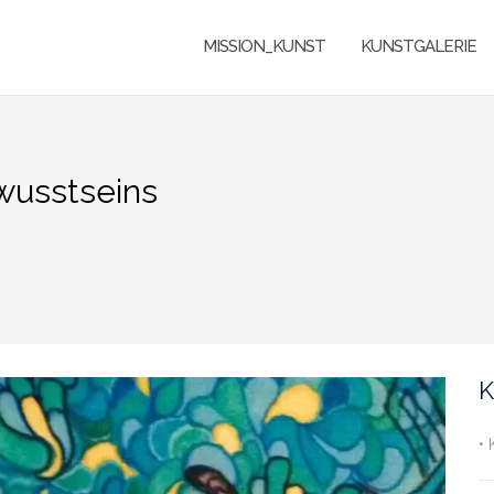
MISSION_KUNST
KUNSTGALERIE
wusstseins
K
•