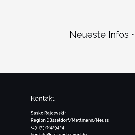
Neueste Infos •
Kontakt
Sasko Rajcevski •
Region Düsseldorf/Mettmann/Neuss
+49 173/8429424
kontakt@art-unchained.de