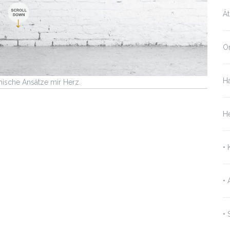
Ät
On
Ha
hische Ansätze mir Herz.
H
•
•
• 