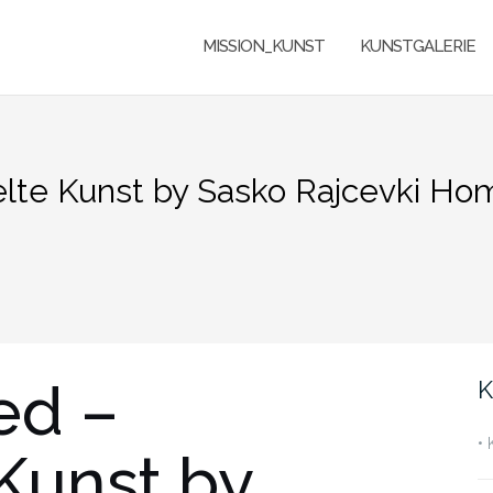
MISSION_KUNST
KUNSTGALERIE
selte Kunst by Sasko Rajcevki 
ed –
K
•
Kunst by