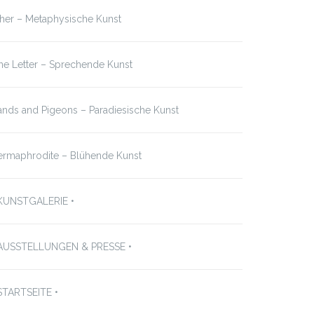
her – Metaphysische Kunst
e Letter – Sprechende Kunst
nds and Pigeons – Paradiesische Kunst
ermaphrodite – Blühende Kunst
 KUNSTGALERIE •
 AUSSTELLUNGEN & PRESSE •
STARTSEITE •