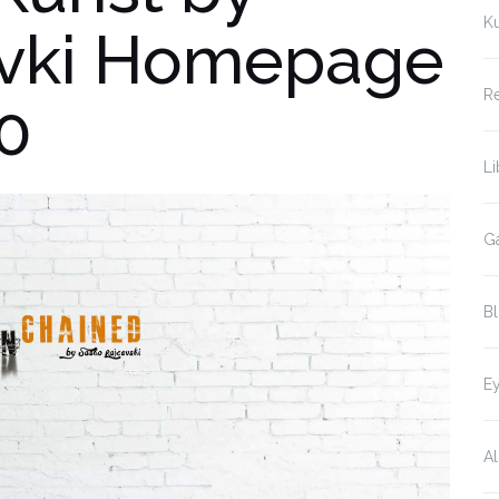
Ku
evki Homepage
Re
0
Li
Ga
Bl
Ey
Al